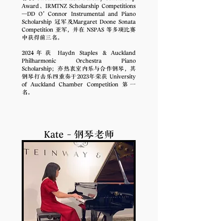
Award、IRMTNZ Scholarship Competitions
—DD O’Connor Instrumental and Piano
Scholarship 冠军及Margaret Doone Sonata
Competition 亚军，并在 NSPAS 等多项比赛
中获得前三名。
2024年获 Haydn Staples & Auckland
Philharmonic Orchestra Piano
Scholarship；亦热衷室内乐与合作钢琴，其
钢琴打击乐四重奏于2023年荣获 University
of Auckland Chamber Competition 第一
名。
Kate - 钢琴老师